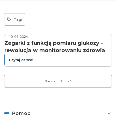
Tagi
10-09-2024
Zegarki z funkcją pomiaru glukozy –
rewolucja w monitorowaniu zdrowia
Czytaj całość
Strona
z 1
Linki w stopce
Pomoc