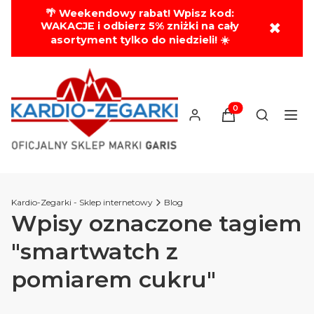
🌴 Weekendowy rabat! Wpisz kod:
✖
WAKACJE i odbierz 5% zniżki na cały
asortyment tylko do niedzieli! ☀️
Produkty w koszyk
Otwórz wy
Kardio-Zegarki - Sklep internetowy
Blog
Wpisy oznaczone tagiem
"smartwatch z
pomiarem cukru"