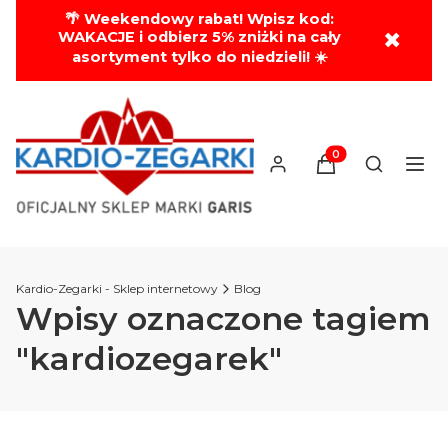
🌴 Weekendowy rabat! Wpisz kod:
✖
WAKACJE i odbierz 5% zniżki na cały
asortyment tylko do niedzieli! ☀️
Produkty w koszyk
Otwórz wy
Kardio-Zegarki - Sklep internetowy
Blog
Wpisy oznaczone tagiem
"kardiozegarek"