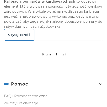
Kalibracja pomiarów w kardiowatchach
to kluczowy
element, który wpływa na spójność i użyteczność wyników
zdrowotnych. W artykule wyjaśniamy, dlaczego kalibracja
jest ważna, jak prawidłowo ją wykonać oraz kiedy warto ją
powtarzać, aby zegarek jak najlepiej dopasował pomiary do
indywidualnych cech użytkownika.
Czytaj całość
Strona
z 1
Linki w stopce
Pomoc
FAQ i Pomoc techniczna
Zwroty i reklamacje