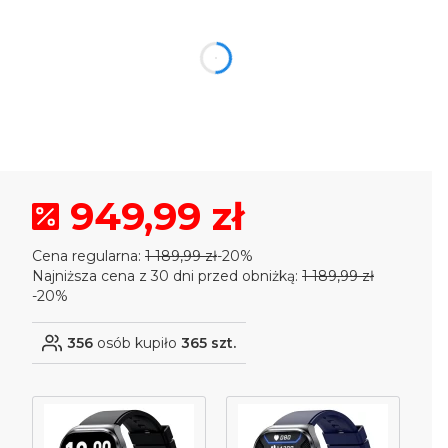
Szybka wysyłka!
dnia
godzin
minuty
sekund
949,99 zł
Cena regularna:
1 189,99 zł
-20%
Najniższa cena z 30 dni przed obniżką:
1 189,99 zł
-20%
356
osób kupiło
365 szt.