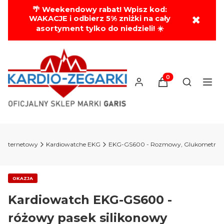
🌴 Weekendowy rabat! Wpisz kod:
✖
WAKACJE i odbierz 5% zniżki na cały
asortyment tylko do niedzieli! ☀️
Produkty w koszyk
Otwórz wy
p internetowy
Kardiowatche EKG
EKG-GS600 - Rozmowy, Glukometr
OKAZJA
Kardiowatch EKG-GS600 -
różowy pasek silikonowy