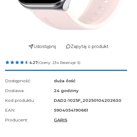
Udostępnij
Zapytaj o produkt
4.27
(Oceny: 234 Recenzje: 5)
Dostępność:
duża ilość
Dostawa:
24 godziny
Kod produktu:
DAD2-1025F_20250104202630
EAN:
5904054190661
Producent:
GARIS