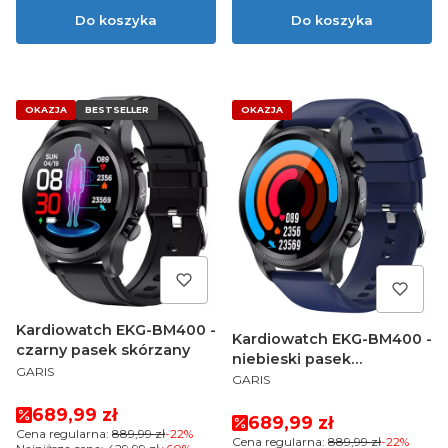
Do koszyka
Do koszyka
OKAZJA
BESTSELLER
OKAZJA
Kardiowatch EKG-BM400 -
Kardiowatch EKG-BM400 -
czarny pasek skórzany
niebieski pasek
PRODUCENT
GARIS
PRODUCENT
silikonowy
GARIS
Cena promocyjna
689,99 zł
Cena promocyjna
689,99 zł
Cena regularna:
889,99 zł
-22%
Cena regularna:
889,99 zł
-22%