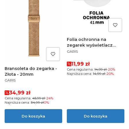
Folia ochronna na
zegarek wyświetlacz
PRODUCENT
41mm
GARIS
Cena promocyjna
11,99 zł
Bransoleta do zegarka -
Cena regularna:
14,99 zł
-20%
Najniższa cena:
14,99 zł
-20%
Złota - 20mm
PRODUCENT
GARIS
Cena promocyjna
34,99 zł
Cena regularna:
45,99 zł
-24%
Najniższa cena:
34,99 zł
0%
Do koszyka
Do koszyka