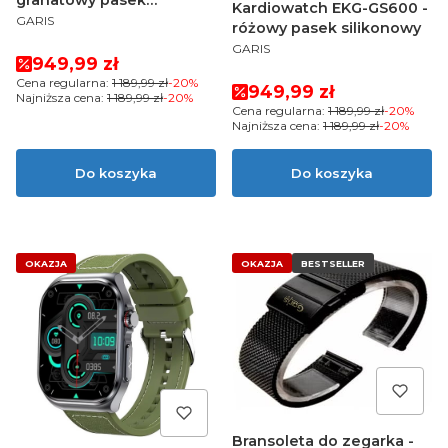
granatowy pasek
Kardiowatch EKG-GS600 -
PRODUCENT
silikonowy
GARIS
różowy pasek silikonowy
PRODUCENT
GARIS
Cena promocyjna
949,99 zł
Cena regularna:
1 189,99 zł
-20%
Cena promocyjna
949,99 zł
Najniższa cena:
1 189,99 zł
-20%
Cena regularna:
1 189,99 zł
-20%
Najniższa cena:
1 189,99 zł
-20%
Do koszyka
Do koszyka
OKAZJA
OKAZJA
BESTSELLER
Bransoleta do zegarka -