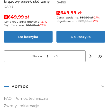
brązowy pasek skórzany
PRODUCENT
GARIS
PRODUCENT
GARIS
Cena promocyjna
649,99 zł
Cena promocyjna
649,99 zł
Cena regularna:
889,99 zł
-27%
Najniższa cena:
889,99 zł
-27%
Cena regularna:
889,99 zł
-27%
Najniższa cena:
889,99 zł
-27%
Do koszyka
Do koszyka
Strona
z 5
Przej
Linki w stopce
Pomoc
FAQ i Pomoc techniczna
Zwroty i reklamacje