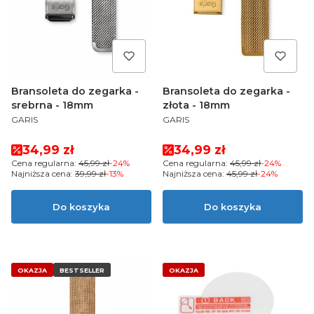
Bransoleta do zegarka -
Bransoleta do zegarka -
srebrna - 18mm
złota - 18mm
PRODUCENT
PRODUCENT
GARIS
GARIS
Cena promocyjna
Cena promocyjna
34,99 zł
34,99 zł
Cena regularna:
45,99 zł
-24%
Cena regularna:
45,99 zł
-24%
Najniższa cena:
39,99 zł
-13%
Najniższa cena:
45,99 zł
-24%
Do koszyka
Do koszyka
OKAZJA
BESTSELLER
OKAZJA