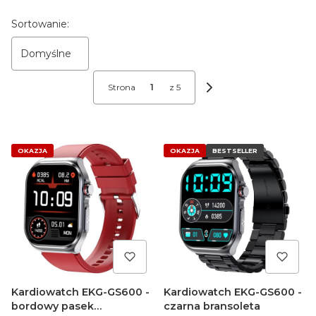
Lista produktów
Sortowanie:
Domyślne
Strona
z 5
Następne produkty
OKAZJA
OKAZJA
BESTSELLER
Kardiowatch EKG-GS600 -
Kardiowatch EKG-GS600 -
bordowy pasek
czarna bransoleta