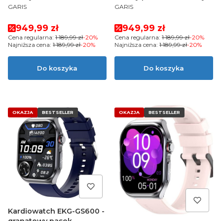
PRODUCENT
PRODUCENT
GARIS
GARIS
Cena promocyjna
Cena promocyjna
949,99 zł
949,99 zł
Cena regularna:
1 189,99 zł
-20%
Cena regularna:
1 189,99 zł
-20%
Najniższa cena:
1 189,99 zł
-20%
Najniższa cena:
1 189,99 zł
-20%
Do koszyka
Do koszyka
OKAZJA
BESTSELLER
OKAZJA
BESTSELLER
Kardiowatch EKG-GS600 -