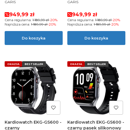
PRODUCENT
PRODUCENT
silikonowy
GARIS
GARIS
Cena promocyjna
Cena promocyjna
949,99 zł
949,99 zł
Cena regularna:
1 189,99 zł
-20%
Cena regularna:
1 189,99 zł
-20%
Najniższa cena:
1 189,99 zł
-20%
Najniższa cena:
1 189,99 zł
-20%
Do koszyka
Do koszyka
OKAZJA
BESTSELLER
OKAZJA
BESTSELLER
Kardiowatch EKG-GS600 -
Kardiowatch EKG-GS600 -
czarny
czarny pasek silikonowy