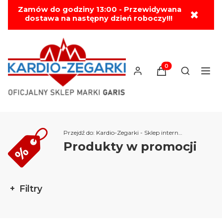
Zamów do godziny 13:00 - Przewidywana
✖
dostawa na następny dzień roboczy!!!
DARMOWA WYSYŁKA OD 199 ZŁ!!! 🚚
Produkty w koszyk
Otwórz wy
Przejdź do:
Kardio-Zegarki - Sklep internetowy
Produkty w promocji
Filtry
Koniec filtrów