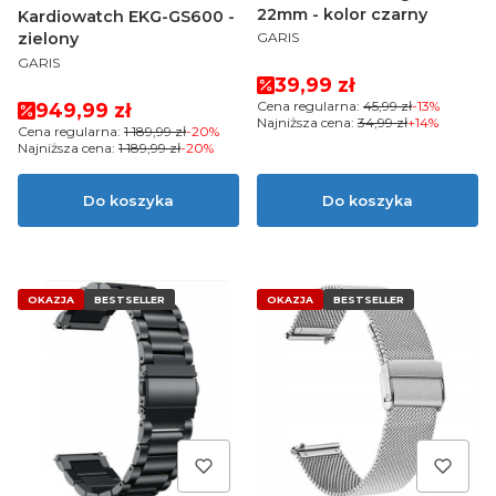
22mm - kolor czarny
Kardiowatch EKG-GS600 -
PRODUCENT
GARIS
zielony
PRODUCENT
GARIS
Cena promocyjna
39,99 zł
Cena promocyjna
Cena regularna:
45,99 zł
-13%
949,99 zł
Najniższa cena:
34,99 zł
+14%
Cena regularna:
1 189,99 zł
-20%
Najniższa cena:
1 189,99 zł
-20%
Do koszyka
Do koszyka
OKAZJA
BESTSELLER
OKAZJA
BESTSELLER