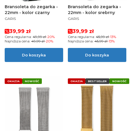
Bransoleta do zegarka -
Bransoleta do zegarka -
22mm - kolor czarny
22mm - kolor srebrny
PRODUCENT
PRODUCENT
GARIS
GARIS
Cena promocyjna
Cena promocyjna
39,99 zł
39,99 zł
Cena regularna:
49,99 zł
-20%
Cena regularna:
45,99 zł
-13%
Najniższa cena:
49,99 zł
-20%
Najniższa cena:
45,99 zł
-13%
Do koszyka
Do koszyka
OKAZJA
NOWOŚĆ
OKAZJA
BESTSELLER
NOWOŚĆ