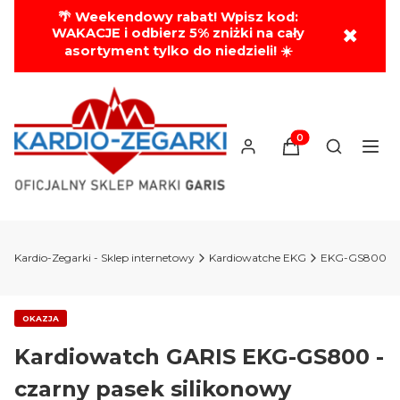
🌴 Weekendowy rabat! Wpisz kod:
✖
WAKACJE i odbierz 5% zniżki na cały
asortyment tylko do niedzieli! ☀️
Produkty w koszyk
Otwórz wy
Kardio-Zegarki - Sklep internetowy
Kardiowatche EKG
OKAZJA
Kardiowatch GARIS EKG-GS800 -
czarny pasek silikonowy