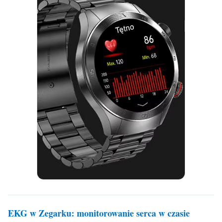
EKG w Zegarku: monitorowanie serca w czasie