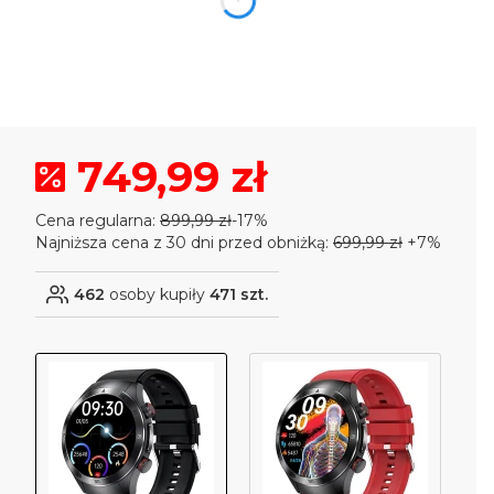
dnia
godzin
minuty
sekund
749,99 zł
Cena regularna:
899,99 zł
-17%
Najniższa cena z 30 dni przed obniżką:
699,99 zł
+7%
462
osoby kupiły
471 szt.