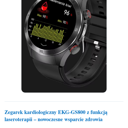
Zegarek kardiologiczny EKG-GS800 z funkcją
laseroterapii – nowoczesne wsparcie zdrowia