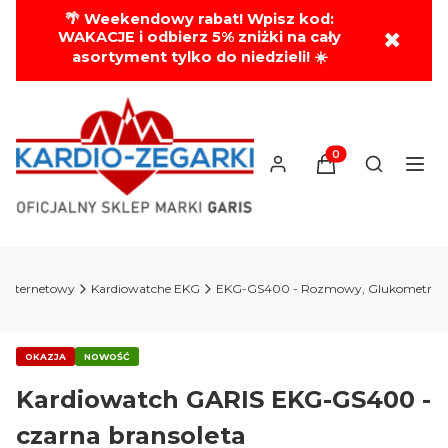
🌴 Weekendowy rabat! Wpisz kod:
✖
WAKACJE i odbierz 5% zniżki na cały
asortyment tylko do niedzieli! ☀️
Produkty w koszyk
Otwórz wy
p internetowy
Kardiowatche EKG
EKG-GS400 - Rozmowy, Glukometr
OKAZJA
NOWOŚĆ
Kardiowatch GARIS EKG-GS400 -
czarna bransoleta