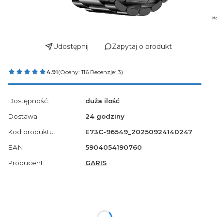
Udostępnij
Zapytaj o produkt
4.91
(Oceny: 116 Recenzje: 3)
Dostępność:
duża ilość
Dostawa:
24 godziny
Kod produktu:
E73C-96549_20250924140247
EAN:
5904054190760
Producent:
GARIS
Szybka wysyłka!