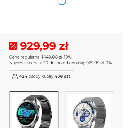
dnia
godzin
minuty
sekund
929,99 zł
Cena regularna:
1 149,00 zł
-19%
Najniższa cena z 30 dni przed obniżką:
929,99 zł
0%
424
osoby kupiły
438 szt.