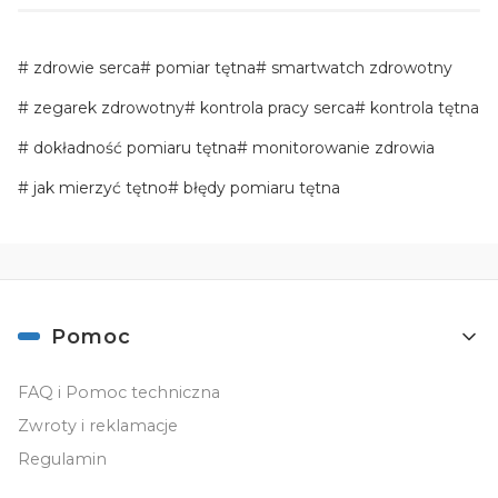
zdrowie serca
pomiar tętna
smartwatch zdrowotny
zegarek zdrowotny
kontrola pracy serca
kontrola tętna
dokładność pomiaru tętna
monitorowanie zdrowia
jak mierzyć tętno
błędy pomiaru tętna
Linki w stopce
Pomoc
FAQ i Pomoc techniczna
Zwroty i reklamacje
Regulamin