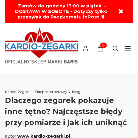
Zamów do godziny 13:00 w piątek -
✖
DOSTAWA W SOBOTĘ - Dotyczy tylko
przesyłek do Paczkomatu InPost !!!
🚚 DARMOWA WYSYŁKA OD 199 ZŁ!!!
Produkty w koszyk
Otwórz wy
Kardio-Zegarki - Sklep internetowy
Blog
Dlaczego zegarek pokazuje
inne tętno? Najczęstsze błędy
przy pomiarze i jak ich uniknąć
autor:
www.kardio-zegarki.pl