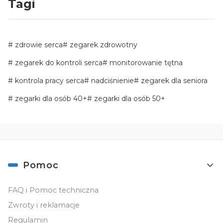
Tagi
zdrowie serca
zegarek zdrowotny
zegarek do kontroli serca
monitorowanie tętna
kontrola pracy serca
nadciśnienie
zegarek dla seniora
zegarki dla osób 40+
zegarki dla osób 50+
Linki w stopce
Pomoc
FAQ i Pomoc techniczna
Zwroty i reklamacje
Regulamin