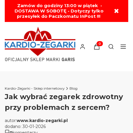
Zamów do godziny 13:00 w piątek -
✖
DOSTAWA W SOBOTĘ - Dotyczy tylko
przesyłek do Paczkomatu InPost !!!
🚚 DARMOWA WYSYŁKA OD 199 ZŁ!!!
Produkty w koszyk
Otwórz wy
Kardio-Zegarki - Sklep internetowy
Blog
Jak wybrać zegarek zdrowotny
przy problemach z sercem?
autor:
www.kardio-zegarki.pl
dodano: 30-01-2026
0
komentarzy