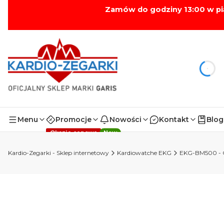
Zamów do godziny 13:00 w pi
Szybka wysyłka!
dnia
Menu
Promocje
Nowości
Kontakt
Blog
Okazje cenowe
New
Kardio-Zegarki - Sklep internetowy
Kardiowatche EKG
EKG-BM500 - 