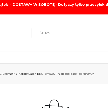
ątek - DOSTAWA W SOBOTĘ - Dotyczy tylko przesyłek d
🚚 DARMOWA WYSYŁKA OD 199 ZŁ!!!
Glukometr
Kardiowatch EKG-BM500 - niebieski pasek silikonowy