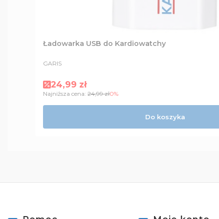
Ładowarka USB do Kardiowatchy
PRODUCENT
GARIS
Cena promocyjna
24,99 zł
Najniższa cena:
24,99 zł
0%
Do koszyka
Linki w stopce