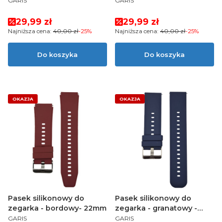
GARIS
GARIS
Cena promocyjna
Cena promocyjna
29,99 zł
29,99 zł
Najniższa cena:
40,00 zł
-25%
Najniższa cena:
40,00 zł
-25%
Do koszyka
Do koszyka
OKAZJA
OKAZJA
Pasek silikonowy do
Pasek silikonowy do
zegarka - bordowy- 22mm
zegarka - granatowy -
PRODUCENT
PRODUCENT
22mm
GARIS
GARIS