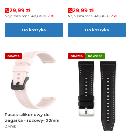
Cena promocyjna
Cena promocyjna
29,99 zł
29,99 zł
Najniższa cena:
40,00 zł
-25%
Najniższa cena:
40,00 zł
-25%
Do koszyka
Do koszyka
OKAZJA
OKAZJA
NOWOŚĆ
Pasek silikonowy do
zegarka - różowy- 22mm
PRODUCENT
GARIS