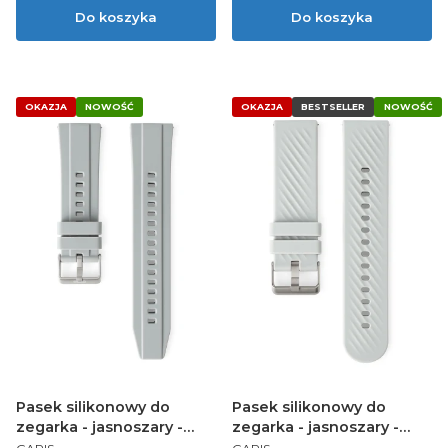
Do koszyka
Do koszyka
OKAZJA
NOWOŚĆ
OKAZJA
BESTSELLER
NOWOŚĆ
Pasek silikonowy do
Pasek silikonowy do
zegarka - jasnoszary -
zegarka - jasnoszary -
PRODUCENT
PRODUCENT
22mm
22mm