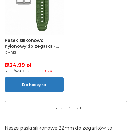
Pasek silikonowo
nylonowy do zegarka -
PRODUCENT
zielony - 22mm
GARIS
Cena promocyjna
34,99 zł
Najniższa cena:
29,99 zł
+17%
Do koszyka
Strona
z 1
Nasze paski silikonowe 22mm do zegarków to