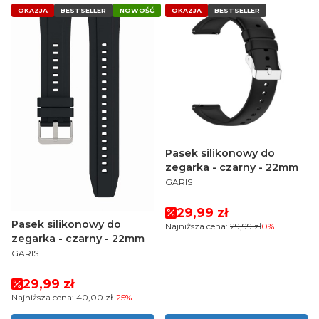
OKAZJA
BESTSELLER
NOWOŚĆ
OKAZJA
BESTSELLER
Pasek silikonowy do
zegarka - czarny - 22mm
PRODUCENT
GARIS
Cena promocyjna
29,99 zł
Pasek silikonowy do
Najniższa cena:
29,99 zł
0%
zegarka - czarny - 22mm
PRODUCENT
GARIS
Cena promocyjna
29,99 zł
Najniższa cena:
40,00 zł
-25%