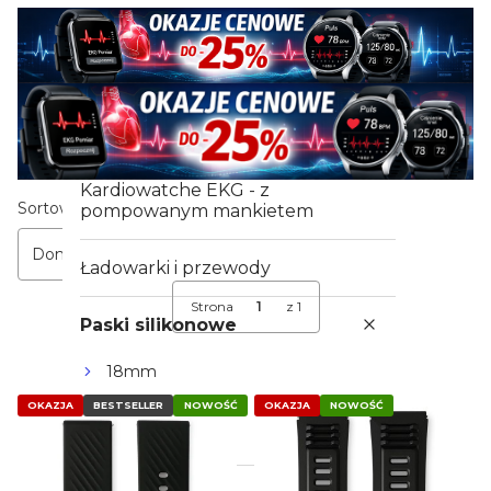
Kardiowatche EKG
Kardiowatche EKG Damskie
Kardiowatche EKG Męskie
Kardiowatche EKG - z
Lista produktów
Sortowanie:
pompowanym mankietem
Domyślne
Ładowarki i przewody
Strona
z 1
Paski silikonowe
18mm
20mm
OKAZJA
BESTSELLER
NOWOŚĆ
OKAZJA
NOWOŚĆ
22mm