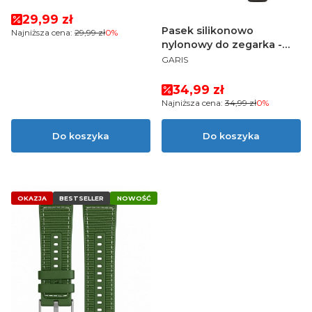
Cena promocyjna
29,99 zł
Pasek silikonowo
Najniższa cena:
29,99 zł
0%
nylonowy do zegarka -
PRODUCENT
czarny - 22mm
GARIS
Cena promocyjna
34,99 zł
Najniższa cena:
34,99 zł
0%
Do koszyka
Do koszyka
OKAZJA
BESTSELLER
NOWOŚĆ