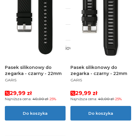
Paski skórzane
Bransolety
Szkła ochronne
Akcesoria do Kardiowatchy
Pasek silikonowy do
Pasek silikonowy do
zegarka - czarny - 22mm
zegarka - czarny - 22mm
PRODUCENT
PRODUCENT
GARIS
GARIS
Cena promocyjna
Cena promocyjna
29,99 zł
29,99 zł
Najniższa cena:
40,00 zł
-25%
Najniższa cena:
40,00 zł
-25%
Do koszyka
Do koszyka