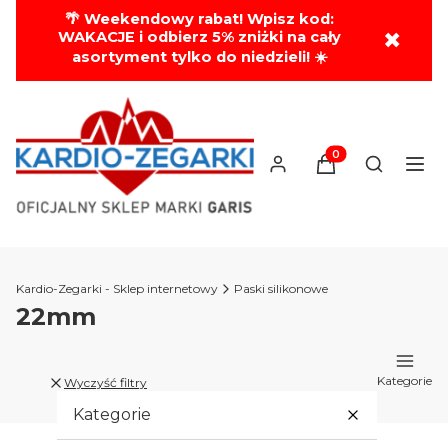
🌴 Weekendowy rabat! Wpisz kod:
✖
WAKACJE i odbierz 5% zniżki na cały
asortyment tylko do niedzieli! ☀️
Produkty w koszyk
Otwórz wy
Kardio-Zegarki - Sklep internetowy
Paski silikonowe
22mm
Kategorie
Wyczyść filtry
Kategorie